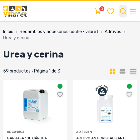
0
Inicio
recambios y accesorios coche · vilaret
aditivos
urea y cerina
urea y cerina
59 productos · Página 1 de 3
ADGA10C3
ADTB25M
GARRAFA 10L CÁNULA
ADITIVO ANTICRISTALIZANTE