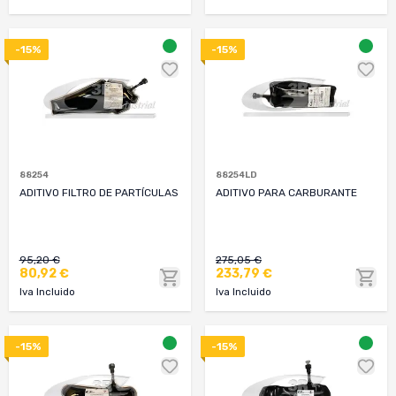
-15%
-15%
88254
88254LD
ADITIVO FILTRO DE PARTÍCULAS
ADITIVO PARA CARBURANTE
95,20 €
275,05 €
80,92 €
233,79 €
Iva Incluido
Iva Incluido
-15%
-15%