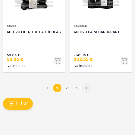
88255
88255LD
ADITIVO FILTRO DE PARTÍCULAS
ADITIVO PARA CARBURANTE
68,54 €
238,06 €
58,26 €
202,35 €
Iva Incluido
Iva Incluido
1
2
3
Filtrar