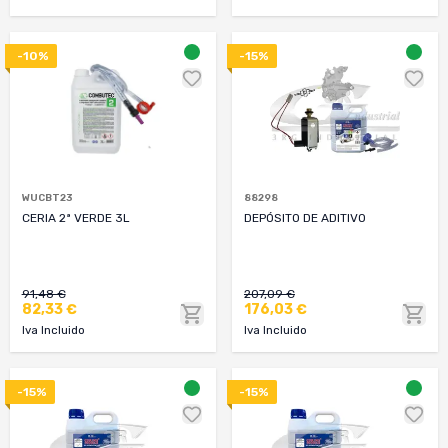
-10%
-15%
WUCBT23
88298
CERIA 2ª VERDE 3L
DEPÓSITO DE ADITIVO
91,48 €
207,09 €
82,33 €
176,03 €
Iva Incluido
Iva Incluido
-15%
-15%